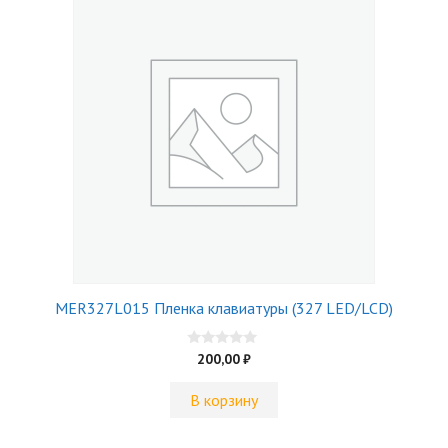
MER327L015 Пленка клавиатуры (327 LED/LCD)
0
200,00
₽
и
з
5
В корзину