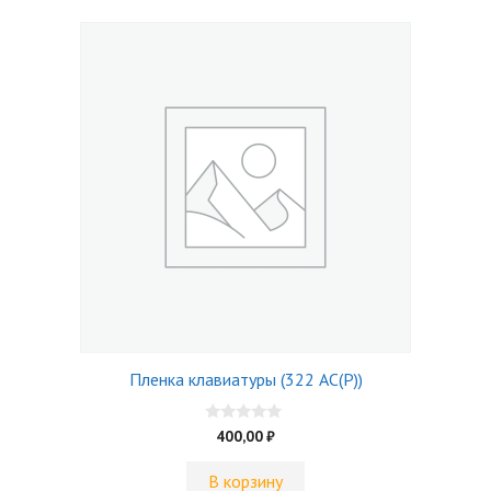
Пленка клавиатуры (322 АC(P))
0
400,00
₽
и
з
5
В корзину