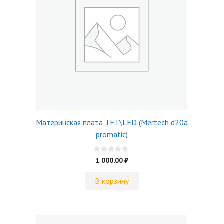
Материнская плата TFT\LED (Mertech d20a
promatic)
0
1 000,00
₽
и
з
5
В корзину