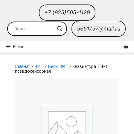
Перейти
к
содержимому
+7 (925)505-1129
5651797@mail.ru
Меню
Главная
/
ЗИП
/
Весы ЗИП
/ клавиатура ТВ-1
псевдосенсорная